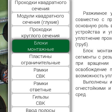
Проходки квадратного
сечения
Разжимное у
Модули квадратного
совместно с пр
сечения (глухие)
основную роль в
Проходки
устройства и у
круглого сечения
уплотнение прох
Блоки
(труб).
монтажные
Блок монтаж
Пластины
сегменты с резь
ограничительные
при вращении 
освобождение п
Рамки
возможность упл
СВК
Выполнены и
Рамки
огнестойкими и
ответные
сред.
Гильзы
СВК
Ввод полосы