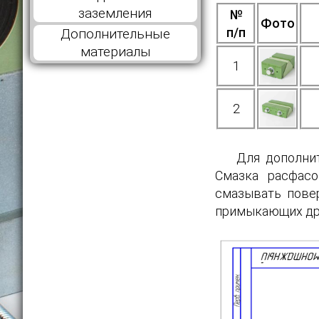
заземления
№
Фото
п/п
Дополнительные
материалы
1
2
Для дополни
Смазка расфас
смазывать повер
примыкающих дру