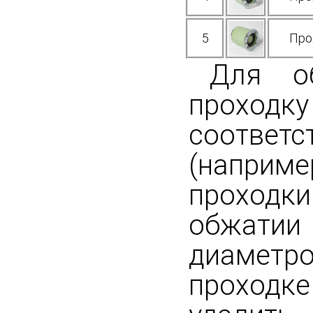
5
Про
Для о
проходку
соответ
(наприме
проходки 
обжатии
диаметр
проходк