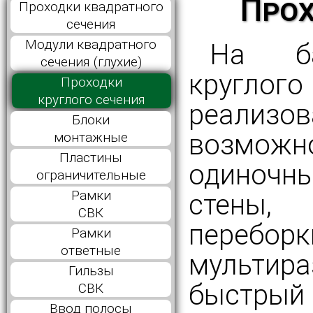
Прох
Проходки квадратного
сечения
Модули квадратного
На ба
сечения (глухие)
кругл
Проходки
круглого сечения
реализов
Блоки
возможн
монтажные
Пластины
одиночны
ограничительные
Рамки
стены,
СВК
перебор
Рамки
ответные
мультир
Гильзы
быстрый
СВК
Ввод полосы