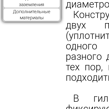
диаметров
заземления
Дополнительные
Констр
материалы
двух п
(уплотн
одного 
разного 
тех пор,
подходит
В гил
фиксир