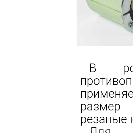
В ро
противо
применя
размер 
резаные 
Для п