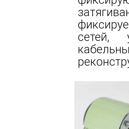
затягив
фиксируе
сетей,
кабель
реконстр