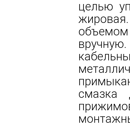
целью у
жирова
объемом
вручную
кабель
металли
примыка
смазка 
прижим
монтажны