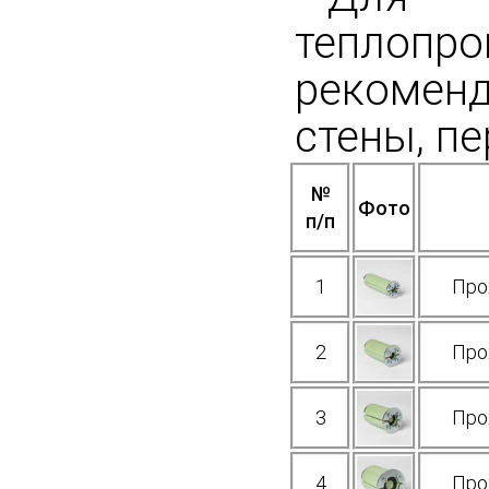
теплоп
рекоменд
стены, п
№
Фото
п/п
1
Про
2
Про
3
Про
4
Про